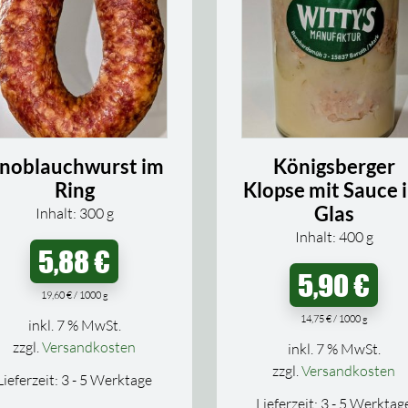
noblauchwurst im
Königsberger
Ring
Klopse mit Sauce 
Glas
Inhalt: 300
g
Inhalt: 400
g
5,88
€
5,90
€
19,60
€
/
1000
g
14,75
€
/
1000
g
inkl. 7 % MwSt.
zzgl.
Versandkosten
inkl. 7 % MwSt.
zzgl.
Versandkosten
Lieferzeit:
3 - 5 Werktage
Lieferzeit:
3 - 5 Werktag