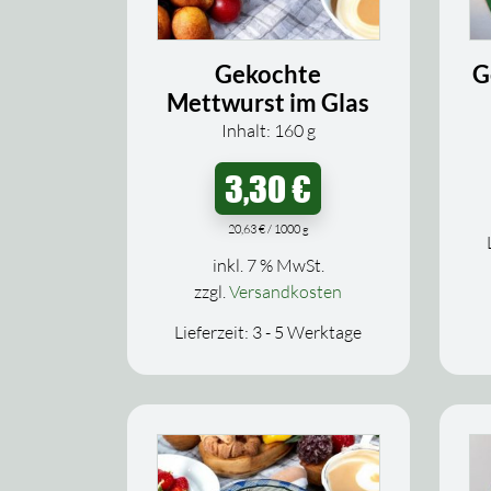
Gekochte
G
Mettwurst im Glas
Inhalt: 160
g
3,30
€
20,63
€
/
1000
g
inkl. 7 % MwSt.
zzgl.
Versandkosten
Lieferzeit:
3 - 5 Werktage