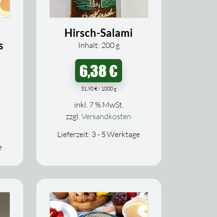
Hirsch-Salami
s
Inhalt: 200
g
6,38
€
31,90
€
/
1000
g
inkl. 7 % MwSt.
zzgl.
Versandkosten
Lieferzeit:
3 - 5 Werktage
e