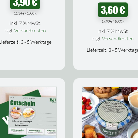
3,90
€
3,60
€
11,14
€
/
1000
g
19,90
€
/
1000
g
inkl. 7 % MwSt.
zzgl.
Versandkosten
inkl. 7 % MwSt.
zzgl.
Versandkosten
Lieferzeit:
3 - 5 Werktage
Lieferzeit:
3 - 5 Werktag