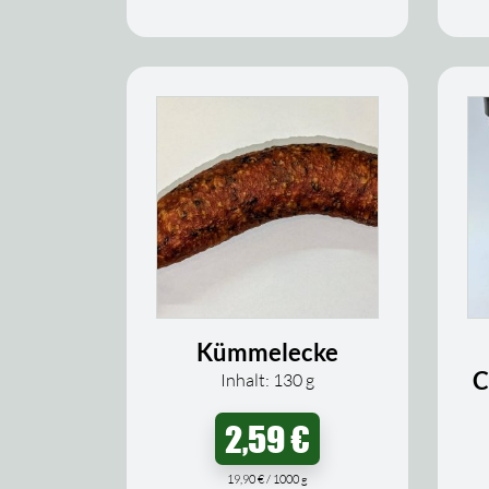
Kümmelecke
C
Inhalt: 130
g
2,59
€
19,90
€
/
1000
g