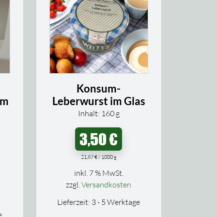
Konsum-
im
Leberwurst im Glas
Inhalt: 160
g
3,50
€
21,87
€
/
1000
g
inkl. 7 % MwSt.
zzgl.
Versandkosten
Lieferzeit:
3 - 5 Werktage
e