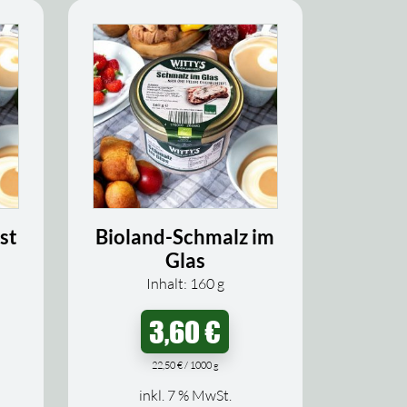
st
Bioland-Schmalz im
Glas
Inhalt: 160
g
3,60
€
22,50
€
/
1000
g
inkl. 7 % MwSt.