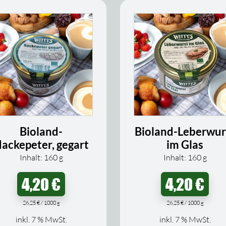
Bioland-
Bioland-Leberwur
ackepeter, gegart
im Glas
Inhalt: 160
g
Inhalt: 160
g
4,20
€
4,20
€
26,25
€
/
1000
g
26,25
€
/
1000
g
inkl. 7 % MwSt.
inkl. 7 % MwSt.