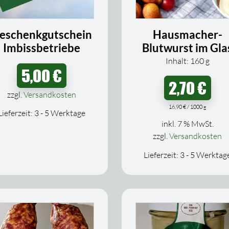
eschenkgutschein
Hausmacher-
Imbissbetriebe
Blutwurst im Gla
Inhalt: 160
g
5,00
€
2,70
€
zzgl.
Versandkosten
16,90
€
/
1000
g
Lieferzeit:
3 - 5 Werktage
inkl. 7 % MwSt.
zzgl.
Versandkosten
Lieferzeit:
3 - 5 Werktag