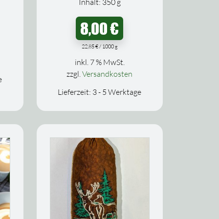
Inhalt: 350
g
8,00
€
22,85
€
/
1000
g
inkl. 7 % MwSt.
zzgl.
Versandkosten
e
Lieferzeit:
3 - 5 Werktage