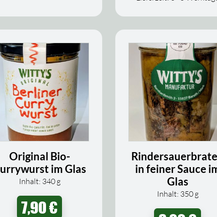
Original Bio-
Rindersauerbrat
urrywurst im Glas
in feiner Sauce i
Glas
Inhalt: 340
g
Inhalt: 350
g
7,90
€