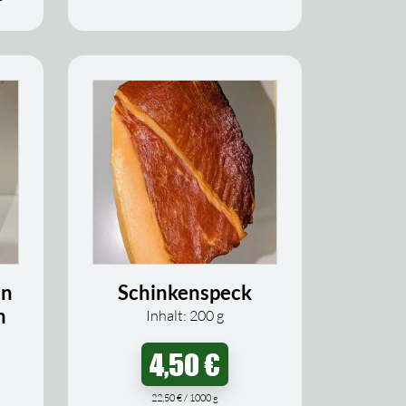
en
Schinkenspeck
m
Inhalt: 200
g
4,50
€
22,50
€
/
1000
g