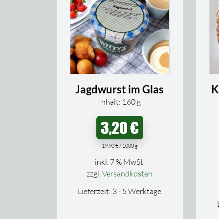
Jagdwurst im Glas
K
Inhalt: 160
g
3,20
€
19,90
€
/
1000
g
inkl. 7 % MwSt.
zzgl.
Versandkosten
Lieferzeit:
3 - 5 Werktage