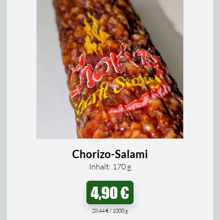
Chorizo-Salami
Inhalt: 170
g
4,90
€
28,44
€
/
1000
g