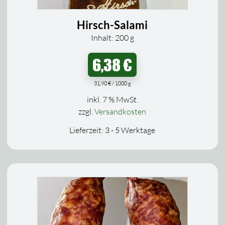
Hirsch-Salami
Inhalt: 200
g
6,38
€
31,90
€
/
1000
g
inkl. 7 % MwSt.
zzgl.
Versandkosten
Lieferzeit:
3 - 5 Werktage