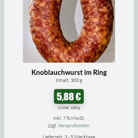
Knoblauchwurst im Ring
Inhalt: 300
g
5,88
€
19,60
€
/
1000
g
inkl. 7 % MwSt.
zzgl.
Versandkosten
Lieferzeit:
3 - 5 Werktage