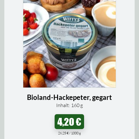
Bioland-Hackepeter, gegart
Inhalt: 160
g
4,20
€
26,25
€
/
1000
g