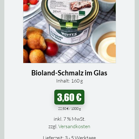
Bioland-Schmalz im Glas
Inhalt: 160
g
3,60
€
22,50
€
/
1000
g
inkl. 7 % MwSt.
zzgl.
Versandkosten
Lieferzeit:
3 - 5 Werktage