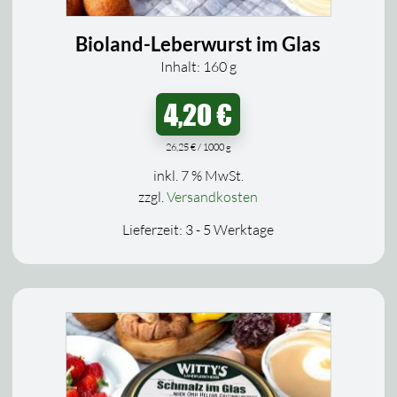
Bioland-Leberwurst im Glas
Inhalt: 160
g
4,20
€
26,25
€
/
1000
g
inkl. 7 % MwSt.
zzgl.
Versandkosten
Lieferzeit:
3 - 5 Werktage