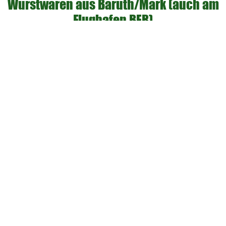
Wurstwaren aus Baruth/Mark (auch am
Flughafen BER)
Fleischwurst im Glas:
Senf
Rindersauerbraten in
kann Spuren von Milch,
feiner Sauce:
Gluten & Ei enthalten
Konsum-Leberwurst im
Senf
Glas:
Sülzfleischwurst im Glas:
Milch, kann Senf enthalten
Milch, kann Spuren von
Rinderroulade im Glas:
Milch, Gluten & Ei
enthalten
Kartoffelsalat:
Senf, Sellerie
Bio-Currywurst im Glas:
Senf
Bockwurst:
keine Allergene