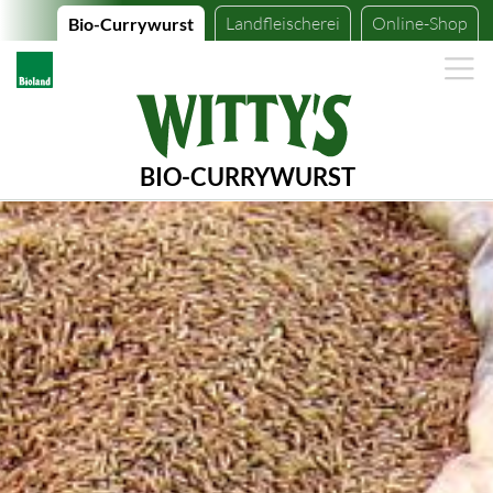
Landfleischerei
Online-Shop
Bio-Currywurst
BIO-CURRYWURST