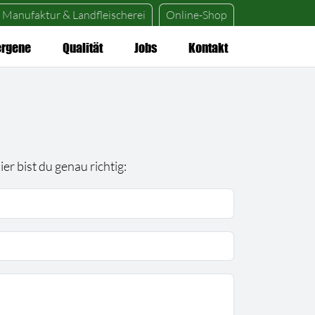
Manufaktur &
Landfleischerei
Online-Shop
ergene
Qualität
Jobs
Kontakt
r bist du genau richtig: