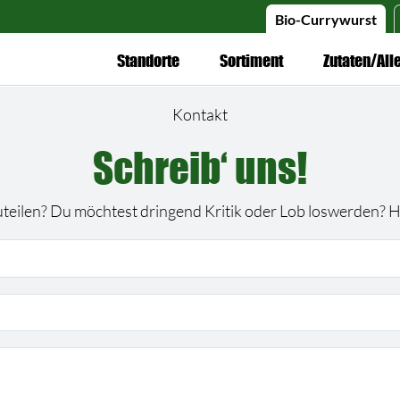
Bio-Currywurst
Standorte
Sortiment
Zutaten/All
Kontakt
Schreib‘ uns!
teilen? Du möchtest dringend Kritik oder Lob loswerden? Hie
ses Feld leer.
ses Feld leer.