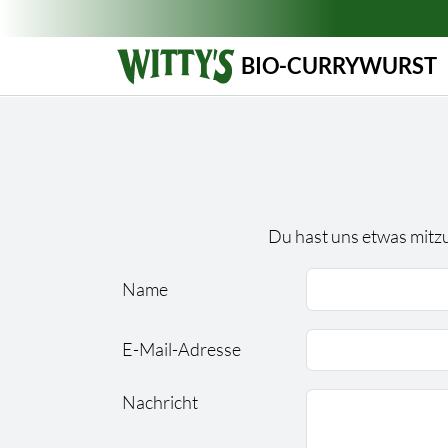
BIO-CURRYWURST
Du hast uns etwas mitzu
Name
Bitte lassen Sie die
Bitte lassen Sie die
E-Mail-Adresse
Nachricht