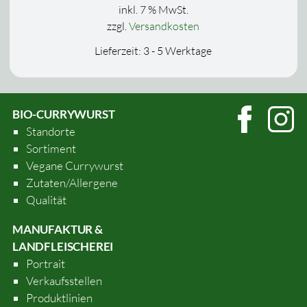
inkl. 7 % MwSt.
zzgl.
Versandkosten
Lieferzeit:
3 - 5 Werktage
BIO-CURRYWURST
Standorte
Sortiment
Vegane Currywurst
Zutaten/Allergene
Qualität
MANUFAKTUR &
LANDFLEISCHEREI
Portrait
Verkaufsstellen
Produktlinien