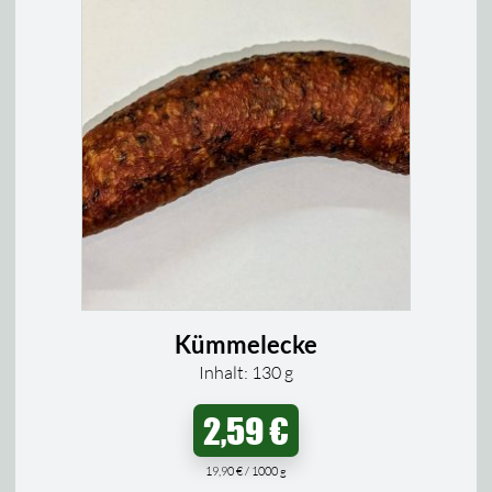
Kümmelecke
Inhalt: 130
g
2,59
€
19,90
€
/
1000
g