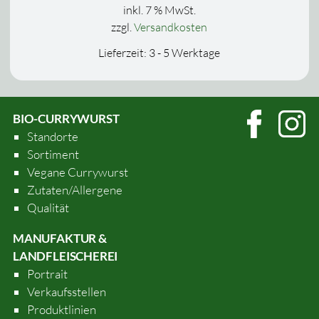
inkl. 7 % MwSt.
zzgl.
Versandkosten
Lieferzeit:
3 - 5 Werktage
BIO-CURRYWURST
Standorte
Sortiment
Vegane Currywurst
Zutaten/Allergene
Qualität
MANUFAKTUR &
LANDFLEISCHEREI
Portrait
Verkaufsstellen
Produktlinien