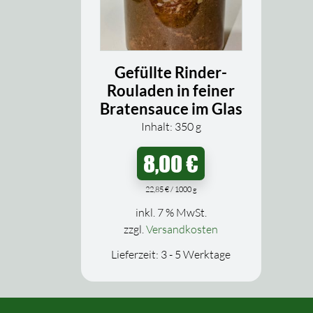
Gefüllte Rinder-
Rouladen in feiner
Bratensauce im Glas
Inhalt: 350
g
8,00
€
22,85
€
/
1000
g
inkl. 7 % MwSt.
zzgl.
Versandkosten
Lieferzeit:
3 - 5 Werktage