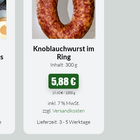
Knoblauchwurst im
as
Ring
Inhalt: 300
g
5,88
€
19,60
€
/
1000
g
inkl. 7 % MwSt.
zzgl.
Versandkosten
e
Lieferzeit:
3 - 5 Werktage