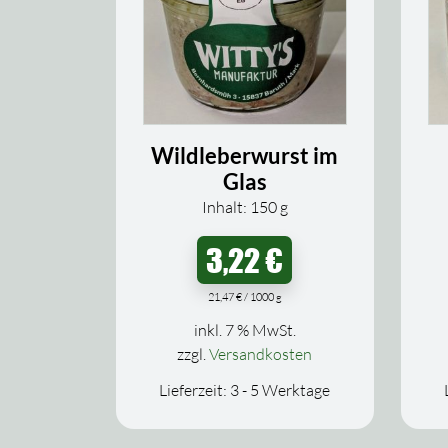
Wildleberwurst im
Glas
Inhalt: 150
g
3,22
€
21,47
€
/
1000
g
inkl. 7 % MwSt.
zzgl.
Versandkosten
Lieferzeit:
3 - 5 Werktage