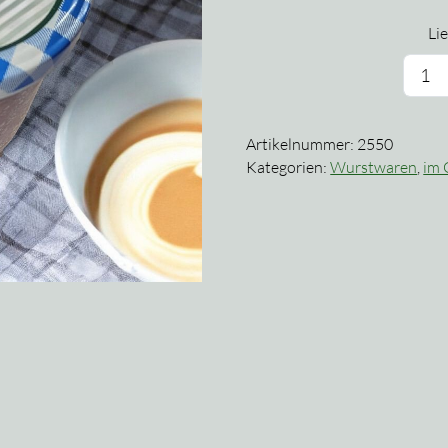
Lie
J
i
G
Artikelnummer:
2550
M
Kategorien:
Wurstwaren
,
im 