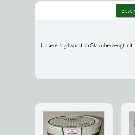
Besch
Unsere Jagdwurst im Glas überzeugt mit he