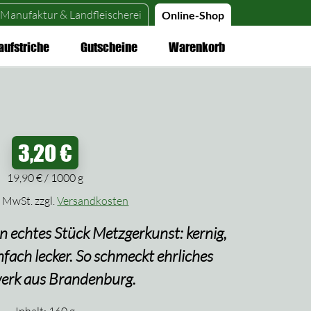
Manufaktur &
Landfleischerei
Online-Shop
aufstriche
Gutscheine
Warenkorb
3,20
€
19,90
€
/
1000
g
% MwSt.
zzgl.
Versandkosten
in echtes Stück Metzgerkunst: kernig,
nfach lecker. So schmeckt ehrliches
rk aus Brandenburg.