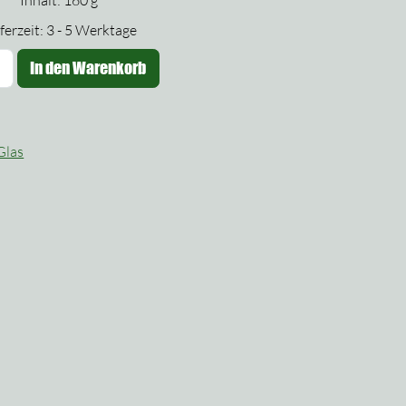
Inhalt: 160
g
ferzeit:
3 - 5 Werktage
agdwurst
In den Warenkorb
m
las
enge
Glas