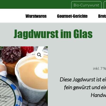
Bio-Currywurst
Wurstwaren
Gourmet-Gerichte
Brot
Jagdwurst im Glas
inkl. 7 
Diese Jagdwurst ist e
fein gewürzt und ei
Handwe