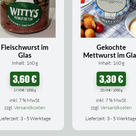
Fleischwurst im
Gekochte
Glas
Mettwurst im Gl
Inhalt: 160
g
Inhalt: 160
g
3,60
€
3,30
€
19,90
€
/
1000
g
20,63
€
/
1000
g
inkl. 7 % MwSt.
inkl. 7 % MwSt.
zzgl.
Versandkosten
zzgl.
Versandkosten
Lieferzeit:
3 - 5 Werktage
Lieferzeit:
3 - 5 Werktag