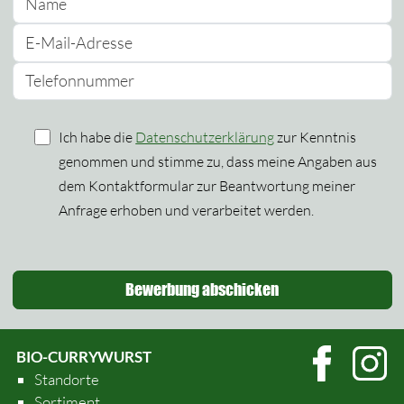
Bitte lassen Sie dieses Feld leer.
Bitte lassen Sie dieses Feld leer.
Ich habe die
Datenschutzerklärung
zur Kenntnis
genommen und stimme zu, dass meine Angaben aus
dem Kontaktformular zur Beantwortung meiner
Anfrage erhoben und verarbeitet werden.
BIO-CURRYWURST
Standorte
Sortiment