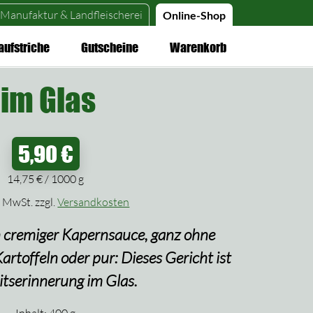
Manufaktur &
Landfleischerei
Online-Shop
aufstriche
Gutscheine
Warenkorb
 im Glas
5,90
€
14,75
€
/
1000
g
% MwSt.
zzgl.
Versandkosten
n cremiger Kapernsauce, ganz ohne
rtoffeln oder pur: Dieses Gericht ist
tserinnerung im Glas.