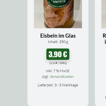
Eisbein im Glas
R
Inhalt: 350
g
3,90
€
11,14
€
/
1000
g
inkl. 7 % MwSt.
zzgl.
Versandkosten
Lieferzeit:
3 - 5 Werktage