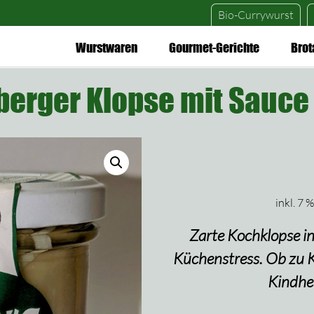
Bio-Currywurst
Wurstwaren
Gourmet-Gerichte
Brot
erger Klopse mit Sauce
inkl. 7 
Zarte Kochklopse i
Küchenstress. Ob zu Ka
Kindhei