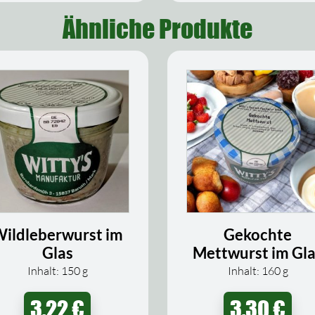
Ähnliche Produkte
ildleberwurst im
Gekochte
Glas
Mettwurst im Gl
Inhalt: 150
g
Inhalt: 160
g
3,22
€
3,30
€