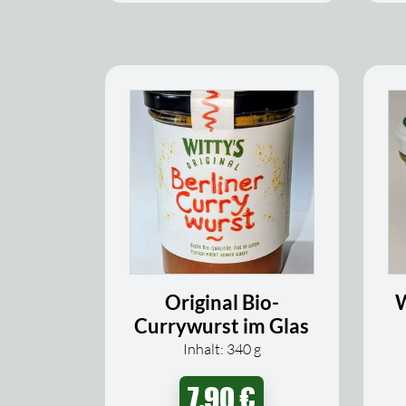
Original Bio-
W
Currywurst im Glas
Inhalt: 340
g
7,90
€