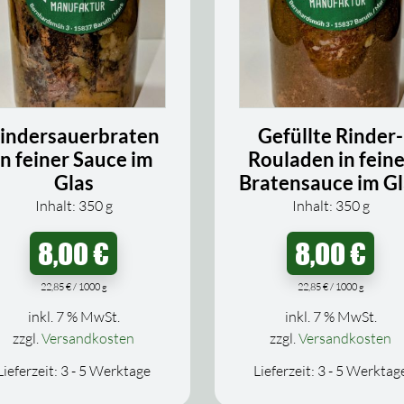
indersauerbraten
Gefüllte Rinder-
in feiner Sauce im
Rouladen in feine
Glas
Bratensauce im Gl
Inhalt: 350
g
Inhalt: 350
g
8,00
€
8,00
€
22,85
€
/
1000
g
22,85
€
/
1000
g
inkl. 7 % MwSt.
inkl. 7 % MwSt.
zzgl.
Versandkosten
zzgl.
Versandkosten
Lieferzeit:
3 - 5 Werktage
Lieferzeit:
3 - 5 Werktag