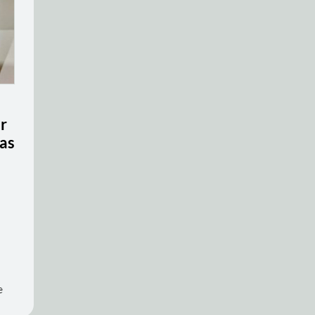
r
as
e