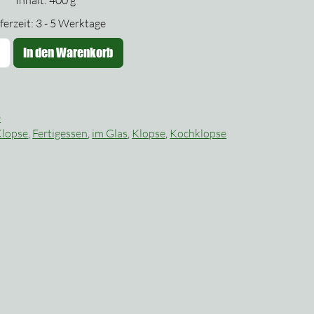
Inhalt: 400
g
ferzeit:
3 - 5 Werktage
önigsberger
In den Warenkorb
lopse
t
auce
e
m
Klopse
,
Fertigessen
,
im Glas
,
Klopse
,
Kochklopse
las
enge