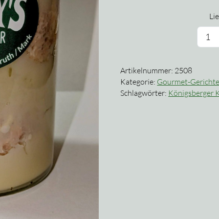
Lie
K
K
mi
Artikelnummer:
2508
S
Kategorie:
Gourmet-Gericht
i
Schlagwörter:
Königsberger 
G
M