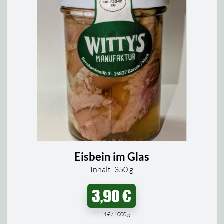
Eisbein im Glas
Inhalt: 350
g
3,90
€
11,14
€
/
1000
g