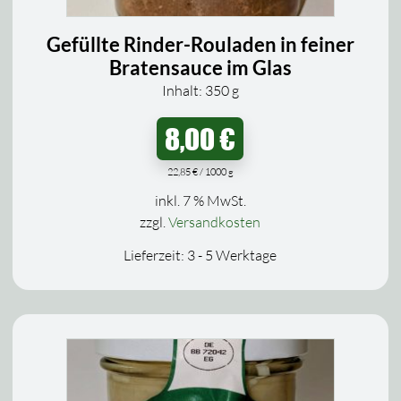
Gefüllte Rinder-Rouladen in feiner
Bratensauce im Glas
Inhalt: 350
g
8,00
€
22,85
€
/
1000
g
inkl. 7 % MwSt.
zzgl.
Versandkosten
Lieferzeit:
3 - 5 Werktage