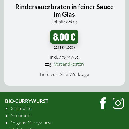
Rindersauerbraten in feiner Sauce
im Glas
Inhalt: 350
g
8,00
€
22,85
€
/
1000
g
inkl. 7 % MwSt.
zzgl.
Versandkosten
Lieferzeit:
3 - 5 Werktage
BIO-CURRYWURST
Standorte
Sortiment
Vegane Currywurst