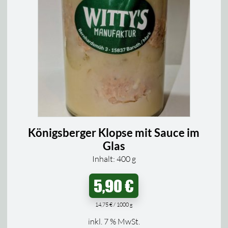
Königsberger Klopse mit Sauce im
Glas
Inhalt: 400
g
5,90
€
14,75
€
/
1000
g
inkl. 7 % MwSt.