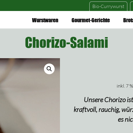
Bio-Currywurst
Wurstwaren
Gourmet-Gerichte
Brot
Chorizo-Salami
inkl. 7 
Unsere Chorizo is
kraftvoll, rauchig, wür
es ni