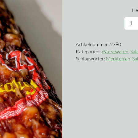
Lie
C
S
M
Artikelnummer:
2780
Kategorien:
Wurstwaren
,
Sal
Schlagwörter:
Mediterran
,
Sa