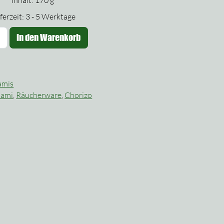
Inhalt: 170
g
ferzeit:
3 - 5 Werktage
horizo-
In den Warenkorb
alami
enge
amis
lami
,
Räucherware
,
Chorizo