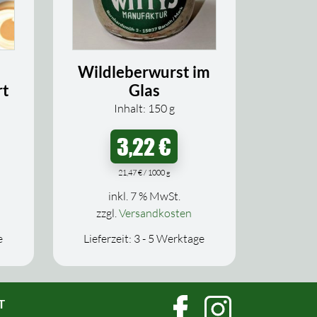
Wildleberwurst im
rt
Glas
Inhalt: 150
g
3,22
€
21,47
€
/
1000
g
inkl. 7 % MwSt.
zzgl.
Versandkosten
e
Lieferzeit:
3 - 5 Werktage
T