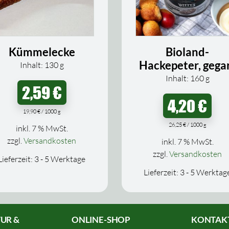
Kümmelecke
Bioland-
Hackepeter, gega
Inhalt: 130
g
Inhalt: 160
g
2,59
€
4,20
€
19,90
€
/
1000
g
26,25
€
/
1000
g
inkl. 7 % MwSt.
zzgl.
Versandkosten
inkl. 7 % MwSt.
zzgl.
Versandkosten
Lieferzeit:
3 - 5 Werktage
Lieferzeit:
3 - 5 Werktag
UR &
ONLINE-SHOP
KONTAK