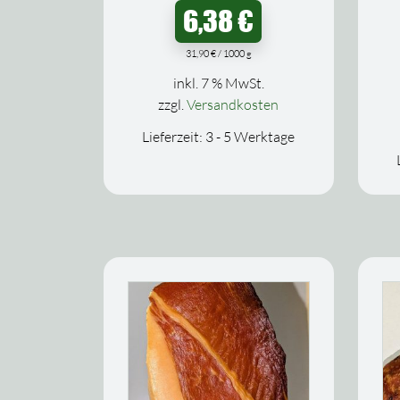
6,38
€
31,90
€
/
1000
g
inkl. 7 % MwSt.
zzgl.
Versandkosten
Lieferzeit:
3 - 5 Werktage