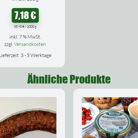
7,18
€
35,90
€
/
1000
g
inkl. 7 % MwSt.
zzgl.
Versandkosten
Lieferzeit:
3 - 5 Werktage
Ähnliche Produkte