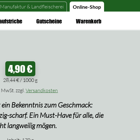
Manufaktur &
Landfleischerei
Online-Shop
aufstriche
Gutscheine
Warenkorb
4,90
€
28,44
€
/
1000
g
% MwSt.
zzgl.
Versandkosten
t ein Bekenntnis zum Geschmack:
zig-scharf. Ein Must-Have für alle, die
cht langweilig mögen.