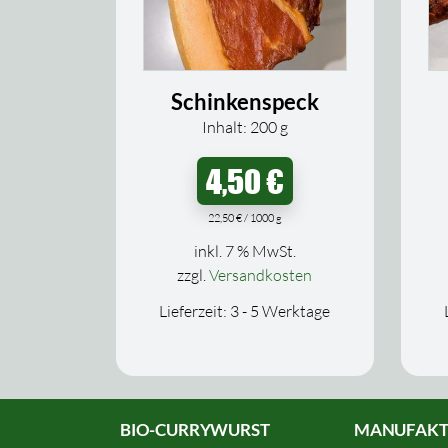
Schinkenspeck
Inhalt: 200
g
4,50
€
22,50
€
/
1000
g
inkl. 7 % MwSt.
zzgl.
Versandkosten
Lieferzeit:
3 - 5 Werktage
BIO-CURRYWURST
MANUFAKT