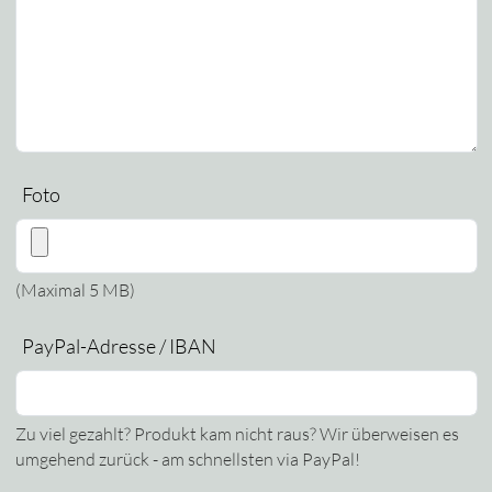
Foto
(Maximal 5 MB)
PayPal-Adresse / IBAN
Zu viel gezahlt? Produkt kam nicht raus? Wir überweisen es
umgehend zurück - am schnellsten via PayPal!