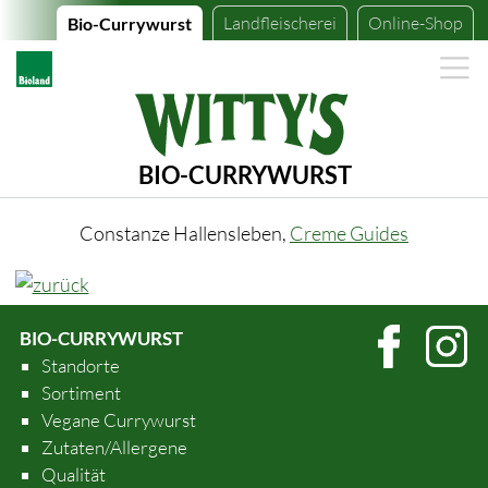
Landfleischerei
Online-Shop
Bio-Currywurst
BIO-CURRYWURST
Constanze Hallensleben,
Creme Guides
BIO-CURRYWURST
Standorte
Sortiment
Vegane Currywurst
Zutaten/Allergene
Qualität