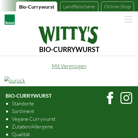
Landfleischerei
Online-Shop
Bio-Currywurst
BIO-CURRYWURST
Mit Vergnügen
BIO-CURRYWURST
Standorte
Sortiment
Vegane Currywurst
Zutaten/Allergene
Qualität